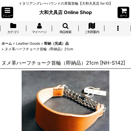
イタリアングレーハウンドの革製首輪【大和犬具店 for IG】
大和犬具店 Online Shop
メニュー
カート
カテゴリ
マイページ
商品検索
ご利用案内
ホーム
>
Leather Goods
>
即納（完成）品
>
ヌメ革ハーフチョーク首輪（即納品）21cm
ヌメ革ハーフチョーク首輪（即納品）21cm
[
NH-S142
]