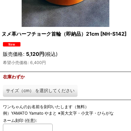
ヌメ革ハーフチョーク首輪（即納品）21cm
[
NH-S142
]
販売価格
:
5,120
円
(税込)
希望小売価格
:
6,400
円
在庫わずか
サイズ（cm）
を選択してください
ワンちゃんのお名前を刻印いたします（無料）
例）YAMATO Yamato やまと ※英大文字・小文字・ひらがな
ネーム刻印
(任意)
: