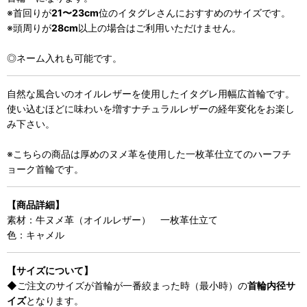
※首回りが
21〜23cm
位のイタグレさんにおすすめのサイズです。
※頭周りが
28cm
以上の場合はご利用いただけません。
◎ネーム入れも可能です。
自然な風合いのオイルレザーを使用したイタグレ用幅広首輪です。
使い込むほどに味わいを増すナチュラルレザーの経年変化をお楽し
み下さい。
※こちらの商品は厚めのヌメ革を使用した一枚革仕立てのハーフチ
ョーク首輪です。
【商品詳細】
素材：牛ヌメ革（オイルレザー） 一枚革仕立て
色：キャメル
【サイズについて】
◆ご注文のサイズが首輪が一番絞まった時（最小時）の
首輪内径サ
イズ
となります。