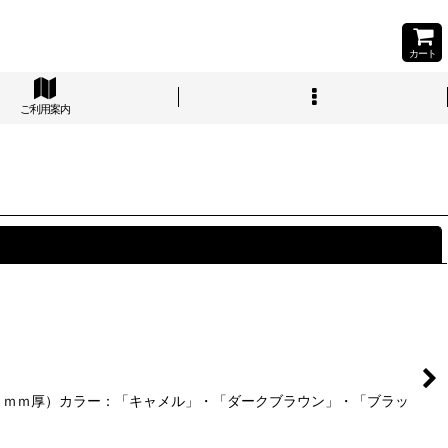
カート
ご利用案内
閉じる
４ｍｍ厚）カラー：「キャメル」・「ダークブラウン」・「ブラッ