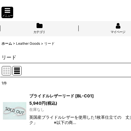
メニュー
カテゴリ
マイページ
ホーム
>
Leather Goods
>
リード
リード
1
件
表示数
:
ブライドルレザーリード
[
BL-C01
]
5,940
円
(税込)
並び順
:
在庫なし
英国産ブライドルレザーを使用した1枚革仕立ての 丈
ク」 ※以下の商…