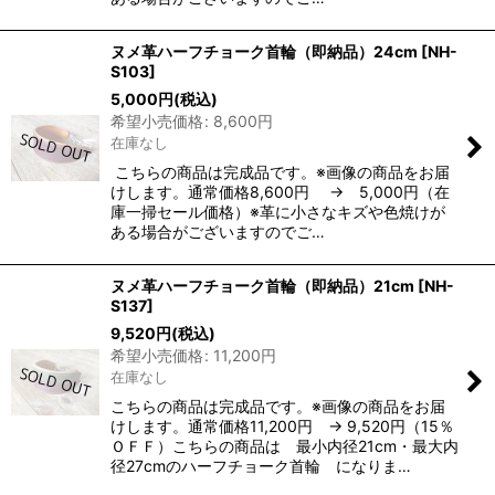
ヌメ革ハーフチョーク首輪（即納品）24cm
[
NH-
S103
]
5,000
円
(税込)
希望小売価格
:
8,600
円
在庫なし
こちらの商品は完成品です。※画像の商品をお届
けします。通常価格8,600円 → 5,000円（在
庫一掃セール価格）※革に小さなキズや色焼けが
ある場合がございますのでご…
ヌメ革ハーフチョーク首輪（即納品）21cm
[
NH-
S137
]
9,520
円
(税込)
希望小売価格
:
11,200
円
在庫なし
こちらの商品は完成品です。※画像の商品をお届
けします。通常価格11,200円 → 9,520円（15％
ＯＦＦ）こちらの商品は 最小内径21cm・最大内
径27cmのハーフチョーク首輪 になりま…