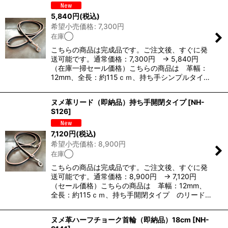
5,840
円
(税込)
希望小売価格
:
7,300
円
在庫◯
こちらの商品は完成品です。ご注文後、すぐに発
送可能です。通常価格：7,300円 → 5,840円
（在庫一掃セール価格）こちらの商品は 革幅：
12mm、全長：約115ｃｍ、持ち手シンプルタイ…
ヌメ革リード（即納品）持ち手開閉タイプ
[
NH-
S126
]
7,120
円
(税込)
希望小売価格
:
8,900
円
在庫◯
こちらの商品は完成品です。ご注文後、すぐに発
送可能です。通常価格：8,900円 → 7,120円
（セール価格）こちらの商品は 革幅：12mm、
全長：約115ｃｍ、持ち手開閉タイプ のリード…
ヌメ革ハーフチョーク首輪（即納品）18cm
[
NH-