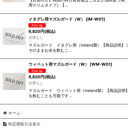
用スリムタイプ）【…
イタグレ用マズルガード（W）
[
IM-W01
]
6,820
円
(税込)
在庫なし
マズルガード イタグレ用（Ireland製）【商品
そのままお水を飲むこ…
ウィペット用マズルガード（W）
[
WM-W01
]
6,820
円
(税込)
在庫なし
マズルガード ウィペット用（Ireland製）【商
を飲むことも可能です…
ホーム
特定商取引法表示