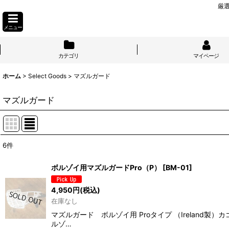
厳
メニュー
カテゴリ
マイページ
ホーム
>
Select Goods
>
マズルガード
マズルガード
6
件
表示数
:
ボルゾイ用マズルガードPro（P）
[
BM-01
]
並び順
:
4,950
円
(税込)
在庫なし
マズルガード ボルゾイ用 Proタイプ （Irela
ルゾ…