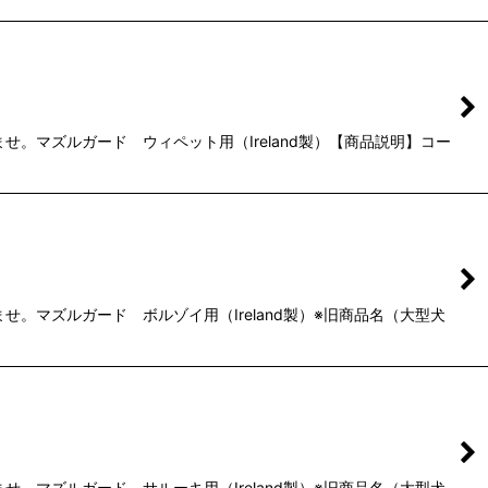
。マズルガード ウィペット用（Ireland製）【商品説明】コー
マズルガード ボルゾイ用（Ireland製）※旧商品名（大型犬
マズルガード サルーキ用（Ireland製）※旧商品名（大型犬