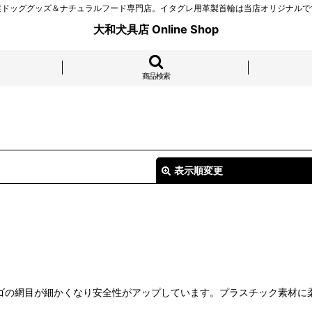
選ドッググッズ＆ナチュラルフード専門店。イタグレ用革製首輪は当店オリジナルで
大和犬具店 Online Shop
商品検索
表示順変更
絞り込む
nd製）カゴの網目が細かくなり安全性がアップしています。プラスチック素