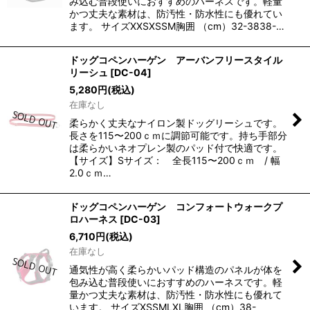
み込む普段使いにおすすめのハーネスです。軽量
かつ丈夫な素材は、防汚性・防水性にも優れてい
ます。 サイズXXSXSSM胸囲 （cm）32-3838-…
ドッグコペンハーゲン アーバンフリースタイル
リーシュ
[
DC-04
]
5,280
円
(税込)
在庫なし
柔らかく丈夫なナイロン製ドッグリーシュです。
長さを115〜200ｃｍに調節可能です。持ち手部分
は柔らかいネオプレン製のパッド付で快適です。
【サイズ】Sサイズ： 全長115〜200ｃｍ / 幅
2.0ｃｍ…
ドッグコペンハーゲン コンフォートウォークプ
ロハーネス
[
DC-03
]
6,710
円
(税込)
在庫なし
通気性が高く柔らかいパッド構造のパネルが体を
包み込む普段使いにおすすめのハーネスです。軽
量かつ丈夫な素材は、防汚性・防水性にも優れて
います。 サイズXSSMLXL胸囲 （cm）38-