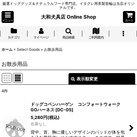
厳選ドッググッズ＆ナチュラルフード専門店。イタグレ用革製首輪は当店オリジ
ナルです。
大和犬具店 Online Shop
メニュー
カート
カテゴリ
マイページ
商品検索
ご利用案内
ホーム
>
Select Goods
>
お散歩用品
お散歩用品
表示順変更
閉じる
4
件
表示数
:
ドッグコペンハーゲン コンフォートウォーク
GOハーネス
[
DC-05
]
並び順
:
5,280
円
(税込)
在庫なし
絞り込む
背中、首、胸に優しいデザインのパッドが体を包