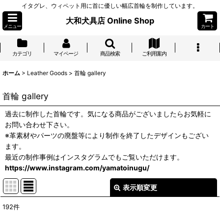
イタグレ、ウィペット用に首に優しい幅広首輪を制作しています。
大和犬具店 Online Shop
メニュー
カート
カテゴリ
マイページ
商品検索
ご利用案内
ホーム
>
Leather Goods
>
首輪 gallery
首輪 gallery
過去に制作した首輪です。気になる商品がございましたらお気軽に
お問い合わせ下さい。
※革素材やパーツの廃盤等により制作を終了したデザインもござい
ます。
最近の制作事例はインスタグラムでもご覧いただけます。
https://www.instagram.com/yamatoinugu/
表示順変更
閉じる
192
件
表示数
: