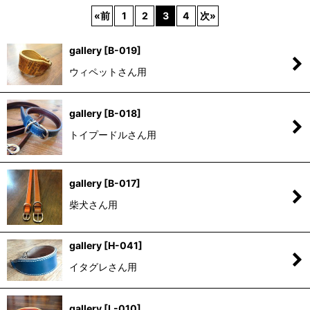
«
前
1
2
3
4
次
»
並び順
:
gallery
[
B-019
]
絞り込む
ウィペットさん用
gallery
[
B-018
]
トイプードルさん用
gallery
[
B-017
]
柴犬さん用
gallery
[
H-041
]
イタグレさん用
gallery
[
L-010
]