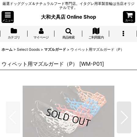
厳選ドッググッズ＆ナチュラルフード専門店。イタグレ用革製首輪は当店オリジ
ナルです。
大和犬具店 Online Shop
メニュー
カート
カテゴリ
マイページ
商品検索
ご利用案内
ホーム
>
Select Goods
>
マズルガード
>
ウィペット用マズルガード（P）
ウィペット用マズルガード（P）
[
WM-P01
]