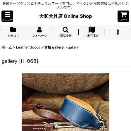
厳選ドッググッズ＆ナチュラルフード専門店。イタグレ用革製首輪は当店オリジ
ナルです。
大和犬具店 Online Shop
メニュー
カート
カテゴリ
マイページ
商品検索
ご利用案内
ホーム
>
Leather Goods
>
首輪 gallery
>
gallery
gallery
[
H-068
]