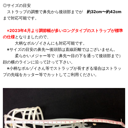
◎サイズの目安
ストラップの調整で鼻先から後頭部までが
約32cm〜約42cm
まで対応可能です。
※
2023年4月より調節幅が多いロングタイプのストラップが標準
の仕様
となりましたので、
大柄なボルゾイさんにも対応可能です。
※サイズの目安の鼻先〜後頭部は直線距離ではございません。
柔らかいメジャー等で（鼻先〜目の下を通って後頭部まで）
顔の横のラインに沿って計って下さい。
※小柄なボルゾイさん等でストラップが長すぎる場合はストラッ
プの先端をカッター等でカットしてご利用ください。