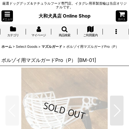
厳選ドッググッズ＆ナチュラルフード専門店。イタグレ用革製首輪は当店オリジ
ナルです。
大和犬具店 Online Shop
メニュー
カート
カテゴリ
マイページ
商品検索
ご利用案内
ホーム
>
Select Goods
>
マズルガード
>
ボルゾイ用マズルガードPro（P）
ボルゾイ用マズルガードPro（P）
[
BM-01
]