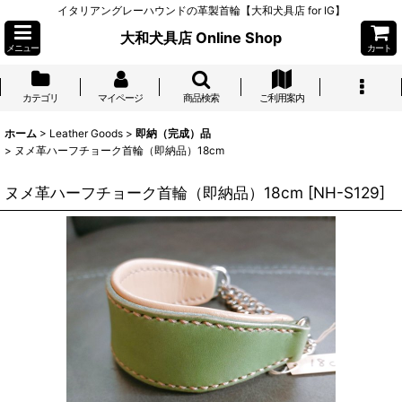
イタリアングレーハウンドの革製首輪【大和犬具店 for IG】
大和犬具店 Online Shop
メニュー
カート
カテゴリ
マイページ
商品検索
ご利用案内
ホーム
>
Leather Goods
>
即納（完成）品
>
ヌメ革ハーフチョーク首輪（即納品）18cm
ヌメ革ハーフチョーク首輪（即納品）18cm
[
NH-S129
]