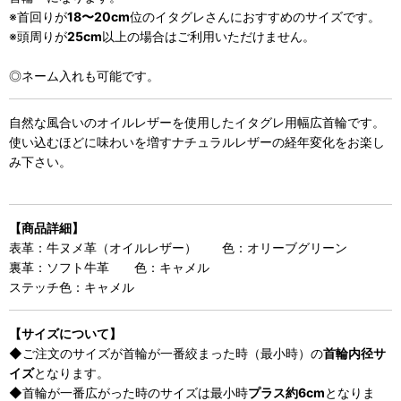
※首回りが
18〜20cm
位のイタグレさんにおすすめのサイズです。
※頭周りが
25cm
以上の場合はご利用いただけません。
◎ネーム入れも可能です。
自然な風合いのオイルレザーを使用したイタグレ用幅広首輪です。
使い込むほどに味わいを増すナチュラルレザーの経年変化をお楽し
み下さい。
【商品詳細】
表革：牛ヌメ革（オイルレザー） 色：オリーブグリーン
裏革：ソフト牛革 色：キャメル
ステッチ色：キャメル
【サイズについて】
◆ご注文のサイズが首輪が一番絞まった時（最小時）の
首輪内径サ
イズ
となります。
◆首輪が一番広がった時のサイズは最小時
プラス約6cm
となりま