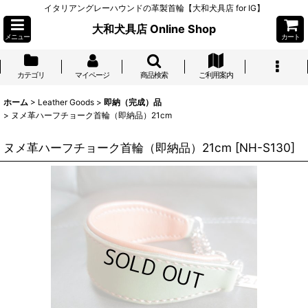
イタリアングレーハウンドの革製首輪【大和犬具店 for IG】
大和犬具店 Online Shop
メニュー
カート
カテゴリ
マイページ
商品検索
ご利用案内
ホーム
>
Leather Goods
>
即納（完成）品
>
ヌメ革ハーフチョーク首輪（即納品）21cm
ヌメ革ハーフチョーク首輪（即納品）21cm
[
NH-S130
]