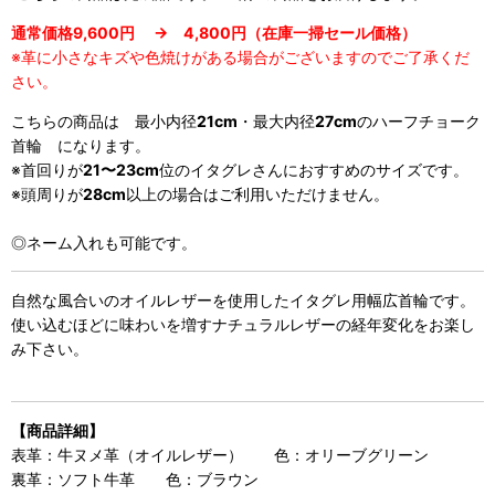
通常価格9,600円 → 4,800円（在庫一掃セール価格）
※革に小さなキズや色焼けがある場合がございますのでご了承くだ
さい。
こちらの商品は 最小内径
21cm
・最大内径
27cm
のハーフチョーク
首輪 になります。
※首回りが
21〜23cm
位のイタグレさんにおすすめのサイズです。
※頭周りが
28cm
以上の場合はご利用いただけません。
◎ネーム入れも可能です。
自然な風合いのオイルレザーを使用したイタグレ用幅広首輪です。
使い込むほどに味わいを増すナチュラルレザーの経年変化をお楽し
み下さい。
【商品詳細】
表革：牛ヌメ革（オイルレザー） 色：オリーブグリーン
裏革：ソフト牛革 色：ブラウン