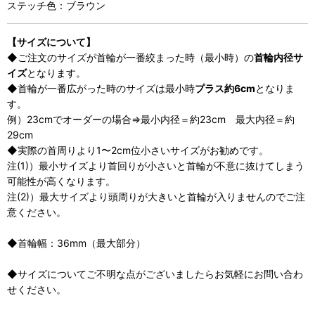
ステッチ色：ブラウン
【サイズについて】
◆ご注文のサイズが首輪が一番絞まった時（最小時）の
首輪内径サ
イズ
となります。
◆首輪が一番広がった時のサイズは最小時
プラス約6cm
となりま
す。
例）23cmでオーダーの場合⇒最小内径＝約23cm 最大内径＝約
29cm
◆実際の首周りより1〜2cm位小さいサイズがお勧めです。
注(1)）最小サイズより首回りが小さいと首輪が不意に抜けてしまう
可能性が高くなります。
注(2)）最大サイズより頭周りが大きいと首輪が入りませんのでご注
意ください。
◆首輪幅：36mm（最大部分）
◆サイズについてご不明な点がございましたらお気軽にお問い合わ
せください。